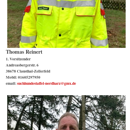
Thomas Reinert
1. Vorsitzender
Andreasbergerstr. 6
38678 Clausthal-Zellerfeld
Mobil: 01605297950
email:
suchhundestaffel-nordharz@gmx.de