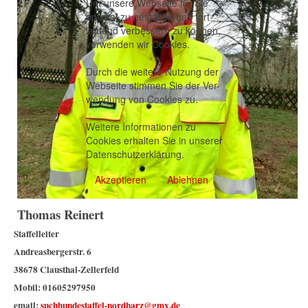
Um unsere Webseite für Sie
optimal zu gestalten und fort-
laufend verbessern zu können,
verwenden wir Cookies.
Durch die weitere Nutzung der
Webseite stimmen Sie der Ver-
wendung von Cookies zu.
Weitere Informationen zu
Cookies erhalten Sie in unserer
Datenschutzerklärung
.
Akzeptieren
Ablehnen
Thomas Reinert
Staffelleiter
Andreasbergerstr. 6
38678 Clausthal-Zellerfeld
Mobil: 01605297950
email:
suchhundestaffel-nordharz@gmx.de