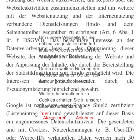
Websiteaktivitäten zusammenzustellen und um weitere
mit der Websitenutzung und der Internetnutzung
verbundene Dienstleistungen Jimdo und dem
Seitenbetreiber gegenüber zu erbringen (Art. 6 Abs. 1
Um unsere Webseite für Sie
lit. f DSGVO). Das berechtigte Interesse an der
optimal zu gestalten und fort-
Datenverarbeitung liegt in der Optimierung dieser
laufend verbessern zu können,
Website, der Analyse der Benutzung der Website und
verwenden wir Cookies.
der Anpassung der Inhalte, die durch die Bereitstellung
Durch die weitere Nutzung der
der Statistikfunktionen von Jimdo ermöglicht wird. Die
Webseite stimmen Sie der Ver-
Interessen der Nutzer werden durch die
wendung von Cookies zu.
Pseudonymisierung hinreichend gewahrt.
Weitere Informationen zu
Cookies erhalten Sie in unserer
Google ist nach dem sog. Privacy Shield zertifiziert
Datenschutzerklärung
.
(Listeneintrag
hier
) und gewährleistet auf dieser Basis
Akzeptieren
Ablehnen
ein angemessenes Datenschutzniveau. Die gesendeten
und mit Cookies, Nutzerkennungen (z. B. User-ID)
oder Werbe-IDs verknüpften Daten werden nach 50