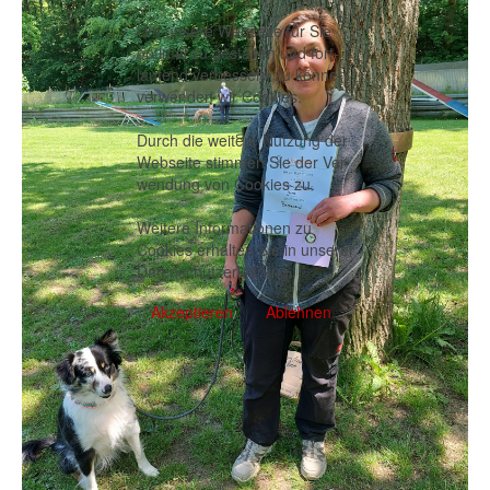
Um unsere Webseite für Sie
optimal zu gestalten und fort-
laufend verbessern zu können,
verwenden wir Cookies.
Durch die weitere Nutzung der
Webseite stimmen Sie der Ver-
wendung von Cookies zu.
Weitere Informationen zu
Cookies erhalten Sie in unserer
Datenschutzerklärung
.
Akzeptieren
Ablehnen